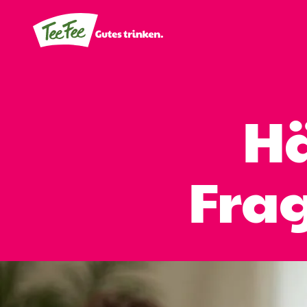
Hä
Fra