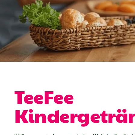
TeeFee
Kindergeträ