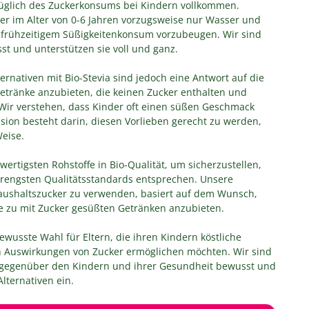
züglich des Zuckerkonsums bei Kindern vollkommen.
nder im Alter von 0-6 Jahren vorzugsweise nur Wasser und
 frühzeitigem Süßigkeitenkonsum vorzubeugen. Wir sind
st und unterstützen sie voll und ganz.
rnativen mit Bio-Stevia sind jedoch eine Antwort auf die
etränke anzubieten, die keinen Zucker enthalten und
Wir verstehen, dass Kinder oft einen süßen Geschmack
ion besteht darin, diesen Vorlieben gerecht zu werden,
Weise.
ertigsten Rohstoffe in Bio-Qualität, um sicherzustellen,
trengsten Qualitätsstandards entsprechen. Unsere
Haushaltszucker zu verwenden, basiert auf dem Wunsch,
ive zu mit Zucker gesüßten Getränken anzubieten.
ewusste Wahl für Eltern, die ihren Kindern köstliche
n Auswirkungen von Zucker ermöglichen möchten. Wir sind
 gegenüber den Kindern und ihrer Gesundheit bewusst und
lternativen ein.