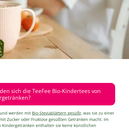
den sich die TeeFee Bio-Kindertees von
rgetränken?
i und werden mit
Bio-Steviablättern gesüßt,
was sie zu einer
u mit Zucker oder Fruktose gesüßten Getränken macht. Im
 Kindergetränken enthalten sie keine künstlichen