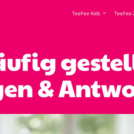
TeeFee Kids
TeeFee 
ufig gestel
gen & Antwo