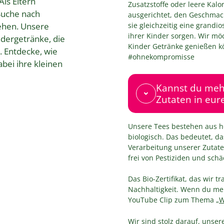
ls Eltern
Zusatzstoffe oder leere Kalo
Suche nach
ausgerichtet, den Geschmac
ehen. Unsere
sie gleichzeitig eine grandi
ihrer Kinder sorgen. Wir möc
ndergetränke, die
Kinder Getränke genießen kön
. Entdecke, wie
#ohnekompromisse
bei ihre kleinen
Kannst du mehr
Zutaten in eur
Unsere Tees bestehen aus ho
biologisch. Das bedeutet, d
Verarbeitung unserer Zutate
frei von Pestiziden und sch
Das Bio-Zertifikat, das wir 
Nachhaltigkeit. Wenn du me
YouTube Clip zum Thema „
W
Wir sind stolz darauf, unse