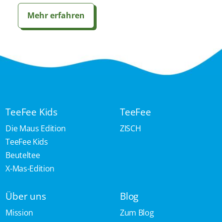
Mehr erfahren
TeeFee Kids
TeeFee
Die Maus Edition
ZISCH
TeeFee Kids
Beuteltee
X-Mas-Edition
Über uns
Blog
Mission
Zum Blog