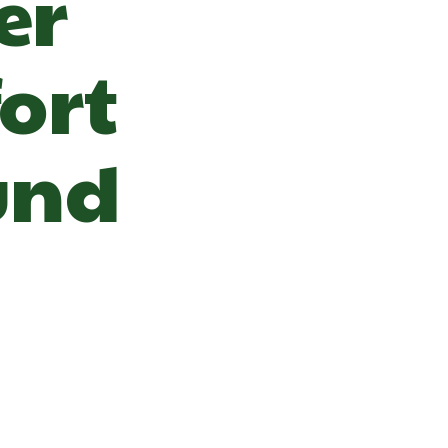
er
ort
und