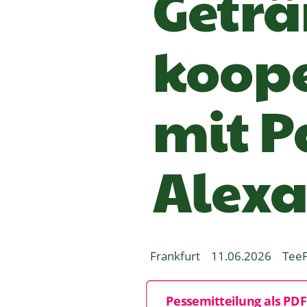
Geträ
koope
mit P
Alexa
Frankfurt
11.06.2026
Tee
Pessemitteilung als PD