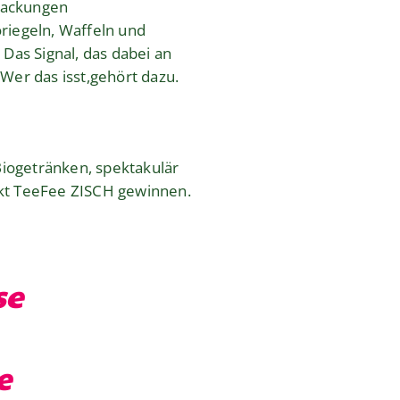
packungen
riegeln, Waffeln und
Das Signal, das dabei an
 Wer das isst,gehört dazu.
Biogetränken, spektakulär
ukt TeeFee ZISCH gewinnen.
se
e