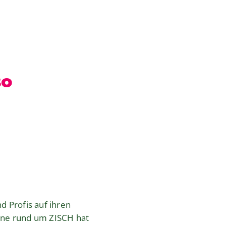
so
d Profis auf ihren
agne rund um ZISCH hat