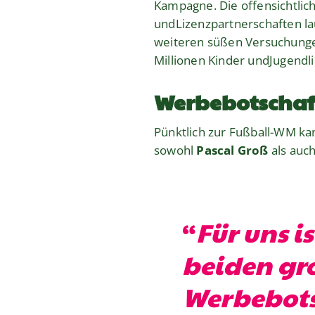
Kampagne. Die offensichtli
undLizenzpartnerschaften la
weiteren süßen Versuchungen
Millionen Kinder undJugendli
Werbebotscha
Pünktlich zur Fußball-WM ka
sowohl
Pascal Groß
als auc
“
Für uns is
beiden gr
Werbebots