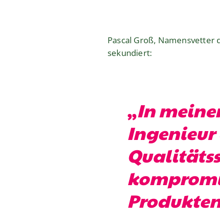
Pascal Groß, Namensvetter de
sekundiert:
„
In meinem
Ingenieur 
Qualitäts
kompromis
Produkten.