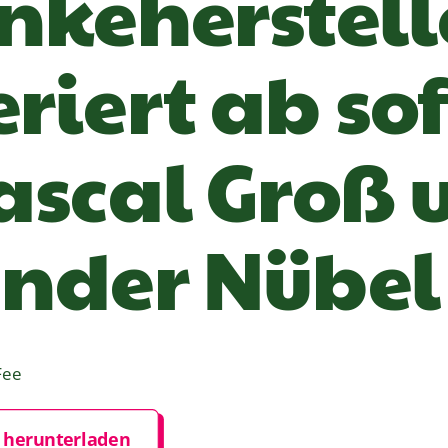
nkeherstell
riert ab sof
ascal Groß 
nder Nübel
Fee
F herunterladen