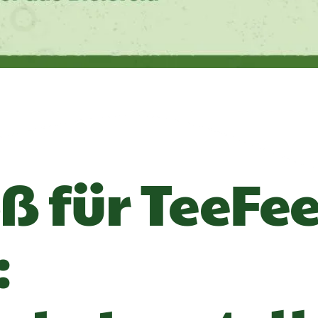
ß für TeeFe
: